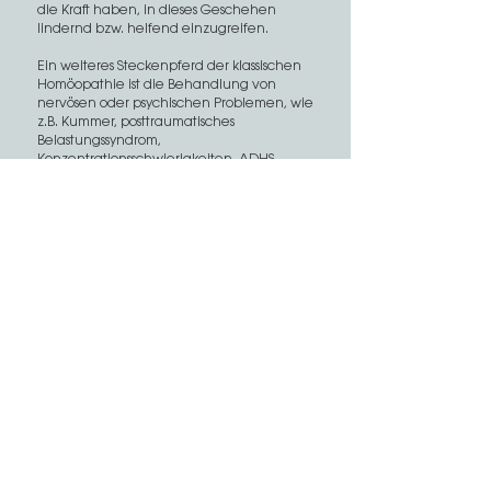
die Kraft haben, in dieses Geschehen
lindernd bzw. helfend einzugreifen.
Ein weiteres Steckenpferd der klassischen
Homöopathie ist die Behandlung von
nervösen oder psychischen Problemen, wie
z.B. Kummer, posttraumatisches
Belastungssyndrom,
Konzentrationsschwierigkeiten, ADHS,
Ängste oder Schlafstörungen. Sanfte
Unterstützung bietet sie auch
beispielsweise bei hormonellen Störungen
sowie bei Schwangerschafts- und
Wechseljahrsbeschwerden. Ebenso
begleitet sowie nachbehandelt werden
können Operationen, Chemotherapie und
Bestrahlungen.
Zurück
IMPRESSUM
|
DATENSCHUTZ
© 2020